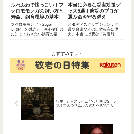
ふわふわで懐っこい！フ
本当に必要な災害対策グ
クロモモンガの飼い方と
ッズ5選！防災のプロが
寿命、飼育環境の基本
選ぶ命を守る備え
フクロモモンガ（Sugar
メタディスクリプション：地
Glider）の魅力と、初心者向け
震や台風などの自然災害に備
に知っておきたい飼育の基本
え、本当に必要な「災害対策
を解説。人懐っこい性格や、
グッズ」を5つに厳選してご紹
最適なケージ、温度管理、毎
介。100均で買えるものから、
日の食事、慣れさせるコツま
絶対に妥協できない命に関わ
で、フワフワなパートナーと
るアイテムまで、今すぐ準備
おすすめネット
の生活に必要な情報をまとめ
すべき防災リストを詳しく解
ました。
説します。
転生したらスライムだった件はなぜ人
気？主人公リムルの魅力や見どころ