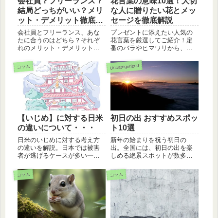
会社員？フリーランス？
花言葉の意味10選！大切
結局どっちがいい？メリ
な人に贈りたい花とメッ
ット・デメリット徹底比
セージを徹底解説
較！
会社員とフリーランス、あな
プレゼントに添えたい人気の
たに合うのはどちら？それぞ
花言葉を厳選してご紹介！定
れのメリット・デメリットを
番のバラやヒマワリから、感
徹底比較し、安定と自由の間
謝を伝えるカスミソウまで、
で揺れるあなたに最適な働き
それぞれの花が持つ深い意味
Uncategorized
コラム
方を見つけるヒントを提供し
や贈り方のコツを詳しくガイ
ます。
ドします。色による意味の違
いや注意点も網羅しているの
で、花選びに迷ったらぜひチ
ェックしてくださいね。
【いじめ】に対する日米
初日の出 おすすめスポッ
の違いについて・・・
ト10選
日米のいじめに対する考え方
新年の始まりを祝う初日の
の違いを解説。日本では被害
出。全国には、初日の出を楽
者が逃げるケースが多い一
しめる絶景スポットが数多く
方、アメリカでは加害者に責
あります。今回は、その中で
任を追及。いじめは傷害罪で
も特におすすめの10選をご紹
コラム
コラム
あることを強調し、問題解決
介します。写真付きで詳しく
への意識を高めます。
解説します。