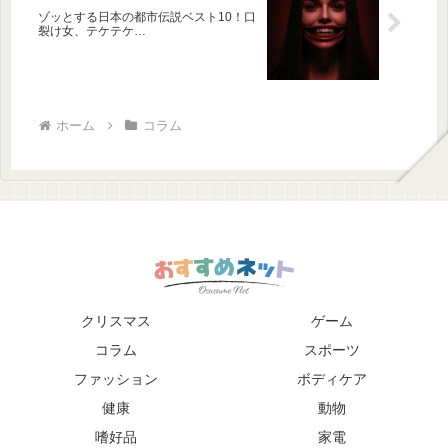
ゾッとする日本の都市伝説ベスト10！口
裂け女、テケテケ…
ホーム
コラム
クリスマス
ゲーム
コラム
スポーツ
ファッション
ボディケア
健康
動物
嗜好品
家電