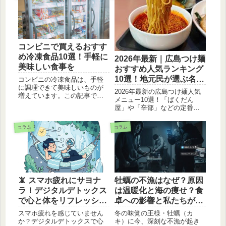
コンビニで買えるおすす
め冷凍食品10選！手軽に
2026年最新｜広島つけ麺
美味しい食事を
おすすめ人気ランキング
10選！地元民が選ぶ名店
コンビニの冷凍食品は、手軽
に調理できて美味しいものが
ガイド。
2026年最新の広島つけ麺人気
増えています。この記事で
メニュー10選！「ばくだん
は、コンビニで買えるおすす
屋」や「辛部」などの定番か
め冷凍食品10選をご紹介しま
ら、知る人ぞ知る穴場まで、
す。
激辛好き必見のラインナップ
コラム
コラム
を紹介します。辛さの選び方
や美味しい食べ方のコツも解
説。広島観光や今日のランチ
にぴったりの一軒が見つかり
ます。
📵 スマホ疲れにサヨナ
牡蠣の不漁はなぜ？原因
ラ！デジタルデトックス
は温暖化と海の痩せ？食
で心と体をリフレッシュ
卓への影響と私たちがで
しよう✨
きること
スマホ疲れを感じていません
冬の味覚の王様・牡蠣（カ
か？デジタルデトックスで心
キ）に今、深刻な不漁が起き