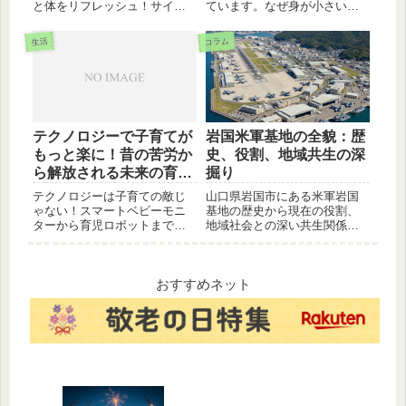
と体をリフレッシュ！サイン
ています。なぜ身が小さいの
のチェックから、具体的な解
か、なぜ大量死してしまうの
消法、期待できる効果までご
か？海水温の上昇や栄養不足
コラム
生活
紹介。あなたに合った方法で
など、産地を襲う3つの原因を
健やかなデジタルライフを送
わかりやすく解説。大好きな
りましょう。
牡蠣を将来も食べ続けるため
に、今私たちが知っておくべ
き真実とは。
テクノロジーで子育てが
岩国米軍基地の全貌：歴
もっと楽に！昔の苦労か
史、役割、地域共生の深
ら解放される未来の育児
掘り
術
テクノロジーは子育ての敵じ
山口県岩国市にある米軍岩国
ゃない！スマートベビーモニ
基地の歴史から現在の役割、
ターから育児ロボットまで、
地域社会との深い共生関係ま
未来の子育てを劇的に変える
でを徹底解説。錦帯橋の街に
技術を徹底解説。あなたの育
潜む、もう一つの顔に迫りま
児ライフがきっと変わりま
す。
す。
おすすめネット