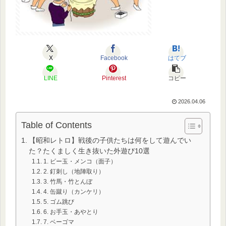
X
Facebook
はてブ
LINE
Pinterest
コピー
2026.04.06
Table of Contents
【昭和レトロ】戦後の子供たちは何をして遊んでい
た？たくましく生き抜いた外遊び10選
1. ビー玉・メンコ（面子）
2. 釘刺し（地陣取り）
3. 竹馬・竹とんぼ
4. 缶蹴り（カンケリ）
5. ゴム跳び
6. お手玉・あやとり
7. ベーゴマ