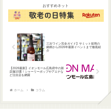
うどんなど、地域ごとの特徴
を徹底解説！数学によって発
や食感の違いを一覧で紹介し
見された数奇な歴史や、逆走
おすすめネット
ます。自分好みのうどんを見
する衛星トリトンの謎まで、
つけたい方必見のガイドで
神秘に包まれた氷惑星の魅力
す。
を深掘りします。
三次ワイン完全ガイド】サミット採用の
銘柄から2026年最新イベントまで徹底紹
介
【2026最新】イオンモール広島府中の新
店舗10選！シャーリーポップやアエナな
ど注目店を網羅
ホーム
コラム