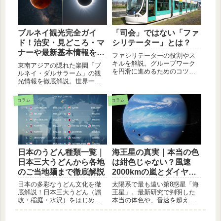
紹介します。旅行や献立の参
考にどうぞ。
ブルネイ観光完全ガイ
「司会」ではない「ファ
ド！治安・見どころ・マ
シリテーター」とは？
ナーや最新基本情報を解
ファシリテーターの役割やス
説
キルを解説。グループワーク
東南アジアの隠れた楽園「ブ
を円滑に進めるためのコツを
ルネイ・ダルサラーム」の観
わかりやすく解説します。初
光情報を徹底解説。世界一美
心者でも実践できる内容で
しい黄金のモスクや水上集
す。
落、7つ星ホテルなどの見どこ
コラム
コラム
ろから、治安、アルコール持
ち込み、宗教上のマナーま
で、旅行前に知っておきたい
基本情報を分かりやすく紹介
します。
日本のうどん種類一覧｜
海王星の真実｜本当の色
日本三大うどんから各地
は紺色じゃない？風速
のご当地麺まで徹底解説
2000kmの嵐とダイヤモ
ンドの雨
日本の多彩なうどん文化を徹
太陽系で最も遠い第8惑星「海
底解説！日本三大うどん（讃
王星」。最新研究で判明した
岐・稲庭・水沢）をはじめ、
本当の体色や、音速を超える
コシの強い武蔵野うどんや、
猛烈な風、内部で降るダイヤ
柔らかさが特徴の伊勢・博多
モンドの雨など、驚きの素顔