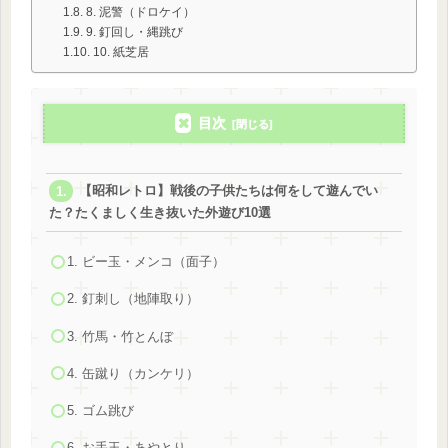
8. 泥警（ドロケイ）
9. 釘回し・縄跳び
10. 紙芝居
目次
【昭和レトロ】戦後の子供たちは何をして遊んでい
た？たくましく生き抜いた外遊び10選
1. ビー玉・メンコ（面子）
2. 釘刺し（地陣取り）
3. 竹馬・竹とんぼ
4. 缶蹴り（カンケリ）
5. ゴム跳び
6. お手玉・あやとり