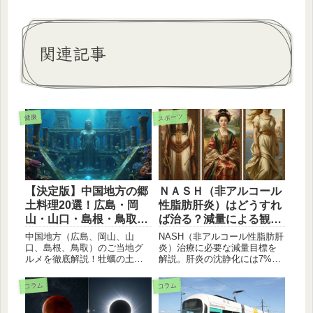
関連記事
スポーツ
健康
【決定版】中国地方の郷
ＮＡＳＨ（非アルコール
土料理20選！広島・岡
性脂肪肝炎）はどうすれ
山・山口・島根・鳥取の
ば治る？減量による観点
絶品グルメ総まとめ
からみたNASH改善
中国地方（広島、岡山、山
NASH（非アルコール性脂肪肝
口、島根、鳥取）のご当地グ
炎）治療に必要な減量目標を
ルメを徹底解説！牡蠣の土手
解説。肝炎の沈静化には7%
鍋、あなご飯、ばら寿司、瓦
減、肝線維化の改善には10%
そば、出雲そばなど、瀬戸内
減が必要です。具体的な減量
コラム
コラム
と日本海の豊かな恵みが詰ま
効果と目標達成のポイントを
った地域別郷土料理を詳しく
医師監修のもとで紹介。