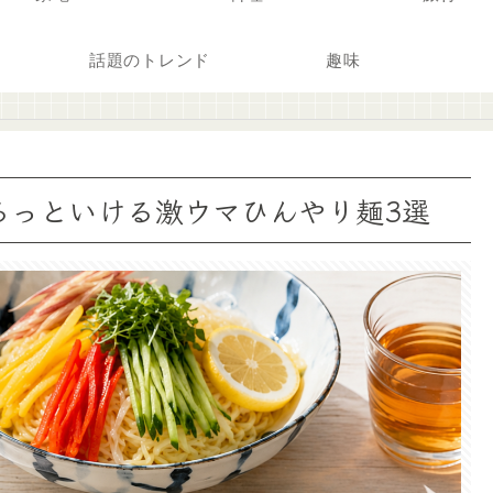
話題のトレンド
趣味
るっといける激ウマひんやり麺3選