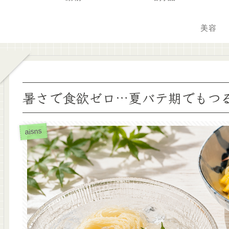
美容
暑さで食欲ゼロ…夏バテ期でもつ
aisns