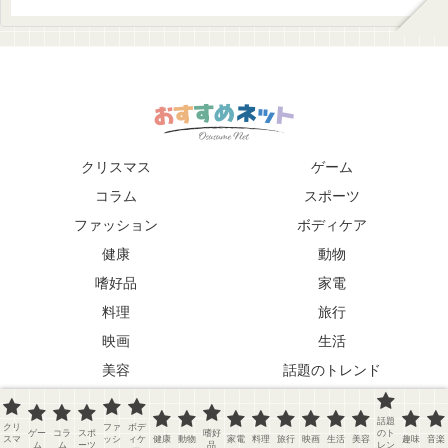
クリスマス
ゲーム
コラム
スポーツ
ファッション
ボディケア
健康
動物
嗜好品
家電
料理
旅行
映画
生活
美容
話題のトレンド
趣味
音楽
話題
クリ
ファ
ボデ
Copyright © 2026 おすすめネット
ゲー
コラ
スポ
嗜好
のト
スマ
ッシ
ィケ
健康
動物
家電
料理
旅行
映画
生活
美容
趣味
音楽
ム
ム
ーツ
品
レン