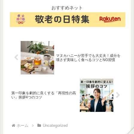
るコツを分かりやすくガイド
さを両立するトレンドコーデ
します。
ィネート術を紹介します。プ
おすすめネット
チプラで高見えする大人のリ
アルクローズの正解がここ
に！。
マヌカハニーが苦手でも大丈夫！成分を
壊さず美味しく食べるコツとNG習慣
第一印象を劇的に良くする「再現性の高
い」挨拶4つのコツ
ホーム
Uncategorized