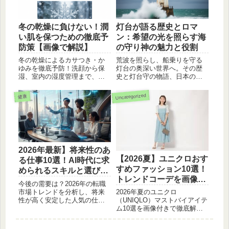
します。
冬の乾燥に負けない！潤
灯台が語る歴史とロマ
い肌を保つための徹底予
ン：希望の光を照らす海
防策【画像で解説】
の守り神の魅力と役割
冬の乾燥によるカサつき・か
荒波を照らし、船乗りを守る
ゆみを徹底予防！洗顔から保
灯台の奥深い世界へ。その歴
湿、室内の湿度管理まで、潤
史と灯台守の物語、日本の有
い肌を保つための具体的な対
名灯台の紹介、そして現代に
策を画像付きで分かりやすく
おける役割と私たちに与える
Uncategorized
健康
解説します。
メッセージを解説します。
2026年最新】将来性のあ
【2026夏】ユニクロおす
る仕事10選！AI時代に求
すめファッション10選！
められるスキルと選び方
トレンドコーデを画像で
を解説
今後の需要は？2026年の転職
解説。
市場トレンドを分析し、将来
2026年夏のユニクロ
性が高く安定した人気の仕事
（UNIQLO）マストバイアイテ
10選をご紹介します。AI時代
ム10選を画像付きで徹底解
のキャリア戦略や、スキルを
説！エアリズムやリネンな
掛け合わせて市場価値を高め
ど、大人の体型カバーと涼し