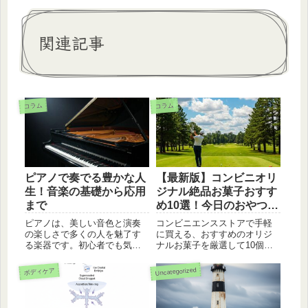
関連記事
コラム
コラム
ピアノで奏でる豊かな人
【最新版】コンビニオリ
生！音楽の基礎から応用
ジナル絶品お菓子おすす
まで
め10選！今日のおやつに
いかが？
ピアノは、美しい音色と演奏
コンビニエンスストアで手軽
の楽しさで多くの人を魅了す
に買える、おすすめのオリジ
る楽器です。初心者でも気軽
ナルお菓子を厳選して10個ご
に始められ、ストレス解消や
紹介！定番から新作まで、つ
自己表現の手段としても役立
いつい手が伸びる絶品スイー
Uncategorized
ボディケア
ちます。ピアノの歴史や選び
ツやお菓子を見つけてくださ
方、レッスン方法など、ピア
い。
ノに関する情報を詳しく解説