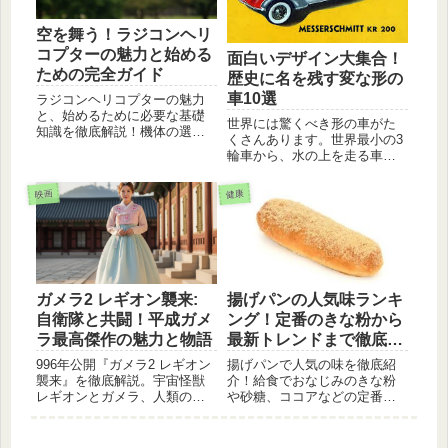
空を舞う！ラジコンヘリ
コプターの魅力と始める
面白いデザイン大集合！
ための完全ガイド
歴史に名を残す変な形の
車10選
ラジコンヘリコプターの魅力
と、始めるために必要な基礎
世界には驚くべき形の車がた
知識を徹底解説！機体の選び
くさんあります。世界最小の3
方、操作方法、飛行テクニッ
輪車から、水の上を走る車、
ク、安全な楽しみ方まで、初
顔が二つあるようなデザイン
心者にも分かりやすくご紹介
まで、個性的すぎる車を10台
します。
映画
健康
厳選して詳しく解説します。
ガメラ2 レギオン襲来:
揚げパンの人気味ランキ
自衛隊と共闘！平成ガメ
ング！定番のきな粉から
ラ最高傑作の魅力と物語
最新トレンドまで徹底解
説
996年公開『ガメラ2 レギオン
揚げパンで人気の味を徹底紹
襲来』を徹底解説。宇宙怪獣
介！給食でおなじみのきな粉
レギオンとガメラ、人類の壮
や砂糖、ココアなどの定番か
絶な戦いを描く。自衛隊の活
ら、最近注目のシナモンや抹
躍や金子修介監督作品の魅力
茶、おかず系まで幅広く解説
を深掘り
します。自宅で美味しく食べ