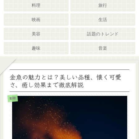
料理
旅行
映画
生活
美容
話題のトレンド
趣味
音楽
金魚の魅力とは？美しい品種、懐く可愛
さ、癒し効果まで徹底解説
動物