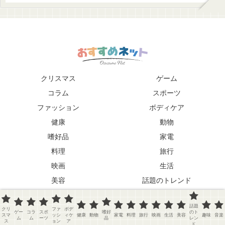
クリスマス
ゲーム
コラム
スポーツ
ファッション
ボディケア
健康
動物
嗜好品
家電
料理
旅行
映画
生活
美容
話題のトレンド
趣味
音楽
話題
クリ
ファ
ボデ
Copyright © 2026 おすすめネット
ゲー
コラ
スポ
嗜好
のト
スマ
ッシ
ィケ
健康
動物
家電
料理
旅行
映画
生活
美容
趣味
音楽
ム
ム
ーツ
品
レン
ス
ョン
ア
ド