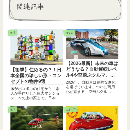
関連記事
コラム
生活
【2026最新】未来の車は
どうなる？自動運転レベ
【衝撃】住めるの？！日
ル4や空飛ぶクルマ、全
本全国の珍しい形・コン
固体電池の現状を徹底解
セプトの物件9選
2026年、自動車は劇的な進化
説
を遂げています。ついに商用
床がボコボコの住宅から、素
化が始まる「空飛ぶクル
人が手作りした巨大マンショ
マ」、各地で運行を開始した
ン、木の上の家まで。日本国
「レベル4自動運転」、そして
内に実在する、常識を覆す珍
EVの常識を覆す「全固体電
しい物件を9個厳選。建築の裏
スポーツ
生活
池」まで。私たちの生活をど
側や住み心地まで詳しく解説
う変えるのか、次世代モビリ
します。
ティの最新トレンドを分かり
やすく解説！