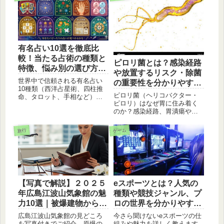
有名占い10選を徹底比
較！当たる占術の種類と
ピロリ菌とは？感染経路
特徴、悩み別の選び方を
や放置するリスク・除菌
教えますね
世界中で信頼される有名占い
の重要性を分かりやすく
10種類（西洋占星術、四柱推
解説
ピロリ菌（ヘリコバクター・
命、タロット、手相など）を
ピロリ）はなぜ胃に住み着く
詳しく解説！それぞれの占術
のか？感染経路、胃潰瘍や胃
のルーツや得意な相談内容、
がんとの関係、検査・除菌治
自分にぴったりの占いの見つ
療の流れまで専門医のアドバ
け方を教えますね。運勢を知
ゲーム
旅行
イスを交えて分かりやすく解
り、人生の指針を見つけたい
説。胃の健康を守るために知
方は必見のガイドです。
っておくべき基本知識をまと
めました。
【写真で解説】２０２５
eスポーツとは？人気の
年広島江波山気象館の魅
種類や競技ジャンル、プ
力10選｜被爆建物から体
ロの世界を分かりやすく
験展示まで
解説
広島江波山気象館の見どころ
今さら聞けないeスポーツの仕
を写真付きでご紹介。原爆の
組みや魅力を詳しく教えます