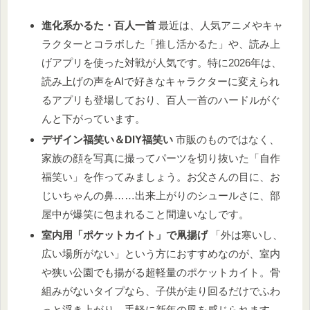
進化系かるた・百人一首
最近は、人気アニメやキャ
ラクターとコラボした「推し活かるた」や、読み上
げアプリを使った対戦が人気です。特に2026年は、
読み上げの声をAIで好きなキャラクターに変えられ
るアプリも登場しており、百人一首のハードルがぐ
んと下がっています。
デザイン福笑い＆DIY福笑い
市販のものではなく、
家族の顔を写真に撮ってパーツを切り抜いた「自作
福笑い」を作ってみましょう。お父さんの目に、お
じいちゃんの鼻……出来上がりのシュールさに、部
屋中が爆笑に包まれること間違いなしです。
室内用「ポケットカイト」で凧揚げ
「外は寒いし、
広い場所がない」という方におすすめなのが、室内
や狭い公園でも揚がる超軽量のポケットカイト。骨
組みがないタイプなら、子供が走り回るだけでふわ
っと浮き上がり、手軽に新年の風を感じられます。