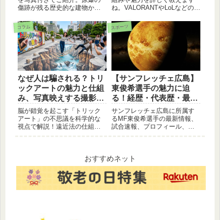
傷跡が残る歴史的な建物か
ね。VALORANTやLoLなどの人
ら、竜巻や雷を体験できる人
気ジャンルから、プロゲーマ
気展示まで、子どもから大人
ーの活動、日本国内での盛り
スポーツ
コラム
まで楽しめる10の魅力を厳選
上がりまで網羅。初心者の方
しました。訪問前に必見で
でも、eスポーツがなぜこれほ
す！
ど熱狂を生んでいるのかが丸
わかりです。
なぜ人は騙される？トリ
【サンフレッチェ広島】
ックアートの魅力と仕組
東俊希選手の魅力に迫
み、写真映えする撮影の
る！経歴・代表歴・最新
コツ
ニュース
脳が錯覚を起こす「トリック
サンフレッチェ広島に所属す
アート」の不思議を科学的な
るMF東俊希選手の最新情報、
視点で解説！遠近法の仕組み
試合速報、プロフィール、プ
から、SNSで話題の没入型体
レースタイル、インタビュー
験、スマホで驚きの一枚を撮
記事などをまとめてお届けし
るための3つのコツまで紹介し
ます。
ます。広島周辺のスポット情
おすすめネット
報も交え、家族や友人と楽し
めるアートの世界を