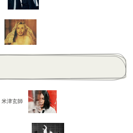
ze
」／ 米津玄師