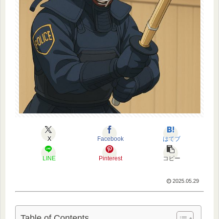
X
Facebook
はてブ
LINE
Pinterest
コピー
2025.05.29
Table of Contents