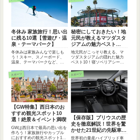
冬休み 家族旅行！思い出
秘密にしておきたい！地
に残る10選【雪遊び・温
元民が教えるマツダスタ
泉・テーマパーク】
ジアムの魅力ベスト
10【穴場情報満載】
冬休みは家族みんなで楽しも
地元民がこっそり教える、マ
う！スキー、スノーボード、
ツダスタジアムの隠れた魅力
温泉、テーマパークなど、思
ベスト10！寝ソベリアシート
い出に残る10ヶ所をご紹介。
の解放感、砂かぶり席の臨場
子どもから大人まで楽しめる
感、穴場グルメ、絶景夕焼け
スポーツ
スポーツ
スポットばかりです。
など、ガイドブックに載らな
いとっておきの情報満載。カ
ープファン必見！
【GW特集】西日本のお
すすめ観光スポット10
【保存版】プリウスの歴
選！絶景＆イベント満喫
史を徹底解説！世界を驚
GWは西日本で最高の思い出を
かせた21世紀の先駆車、
作ろう！家族旅行やカップル
その進化の軌跡
におすすめの観光スポット10
世界初の量産ハイブリッド車