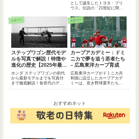
選をご紹介します。絶景、イ
として誕生したトヨタ・プリ
ベント、グルメなど、GWを満
ウス。伝説の「21世紀に間に
喫できる情報が満載です。
合いました。」から、デザイ
ンを極めた新型5代目まで、歴
スポーツ
スポーツ
代モデルの特徴や燃費、走行
性能の進化を徹底解説しま
す。自動車史を変えた25年以
上の軌跡を今すぐチェック。
ステップワゴン歴代モデ
カープアカデミー：ドミ
ルを写真で解説！特徴や
ニカで夢を追う若者たち
進化の歴史【2025年最新
– 広島東洋カープ育成
版】
ホンダ ステップワゴンの初代
広島東洋カープがドミニカ共
から最新モデルまでを写真付
和国に設立したカープアカデ
きで徹底解説！各世代のデザ
ミーは、若き野球選手たちの
イン、機能、特徴を振り返
夢を育む場所です。日本式の
り、あなたのお気に入りを見
指導と異文化交流を通して、
つけよう。
プロ野球選手を目指す若者た
ちの成長を支援します。
おすすめネット