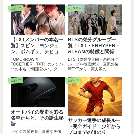
クリスマス
スポーツ
【TXTメンバーの本名一
BTSの弟分グループ一
覧】スビン、ヨンジュ
覧！TXT・ENHYPEN・
ン、ボムギュ、テヒョ
&TEAMの特徴と関係性
ン、ヒュニンカイのハン
を徹底解説
TOMORROW X
BTS（防弾少年団）の弟分グ
グル表記と読み方
TOGETHER（TXT）のメンバ
ループを徹底解説！直系の後
ーの本名（韓国語のハングル
輩TXTから、実力派の
表記と日本語の読み方）をま
ENHYPEN、日本発の&TEAM
とめてご紹介！チェ・スビ
まで、各グループの特徴や
スポーツ
スポーツ
ン、チェ・ヨンジュン、チ
BTSとの絆、最新情報をまと
ェ・ボムギュ、カン・テヒョ
めました。HYBE（ハイブ）所
ン、ヒュニンカイの正確な情
属の次世代スターたちの魅力
報が分かります。
を今すぐチェック！
オートバイの歴史を彩る
名車たちと、その誕生秘
サッカー選手の成長ルー
話
ト完全ガイド｜少年から
バイクの歴史を、貴重な画像
プロまでの道のり