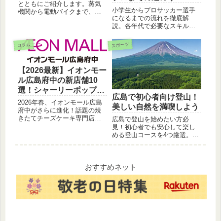
とともにご紹介します。蒸気
小学生からプロサッカー選手
機関から電動バイクまで、バ
になるまでの流れを徹底解
イクの進化をたどる旅へ。バ
説。各年代で必要なスキルや
イク好きはもちろん、歴史に
進路選択のポイントをわかり
興味がある方も必見です
やすくまとめました。将来プ
スポーツ
コラム
ロを目指す方、保護者必見！
【2026最新】イオンモー
ル広島府中の新店舗10
選！シャーリーポップや
広島で初心者向け登山！
アエナなど注目店を網羅
2026年春、イオンモール広島
美しい自然を満喫しよう
府中がさらに進化！話題の焼
きたてチーズケーキ専門店
広島で登山を始めたい方必
「シャーリーポップ」やオフ
見！初心者でも安心して楽し
プライスストア「アエナ」な
める登山コースを4つ厳選。雄
ど、新しくオープン・リニュ
大な自然の中でリフレッシュ
ーアルした10店舗を詳しくご
しませんか？初心者向けの登
紹介します。最新のテナント
山準備や持ち物などもご紹介
情報をチェックして、週末の
します。
おすすめネット
お出かけを楽しみましょう。