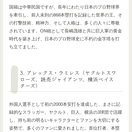
国籍は中華民国ですが、長年にわたり日本のプロ野球界
を牽引し、前人未到の868本塁打を記録した世界の王。そ
の打撃技術、精神力、そして人格は、多くの人々に尊敬
されています。ON砲として長嶋茂雄と共に巨人軍の黄金
時代を築き上げ、日本のプロ野球史に不朽の金字塔を打
ち立てました。
3. アレックス・ラミレス（ヤクルトスワ
ローズ、読売ジャイアンツ、横浜ベイス
ターズ）
外国人選手として初の2000本安打を達成した、まさに記
録的なスラッガー。ヤクルト、巨人、横浜の3球団で活躍
し、持ち前の明るいキャラクターとファンを大切にする
姿勢で、多くのファンに愛されました。首位打者、本塁